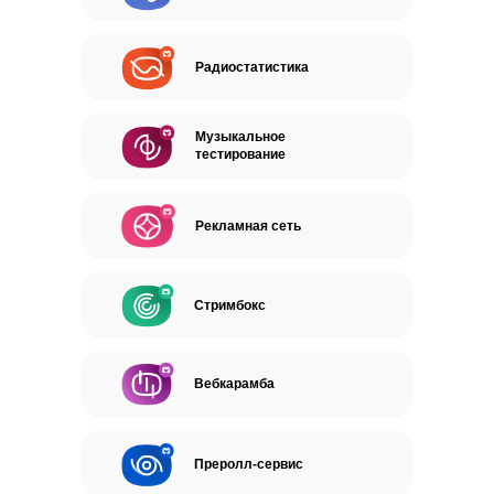
Радиостатистика
Музыкальное
тестирование
Рекламная сеть
Стримбокс
Вебкарамба
Преролл-сервис